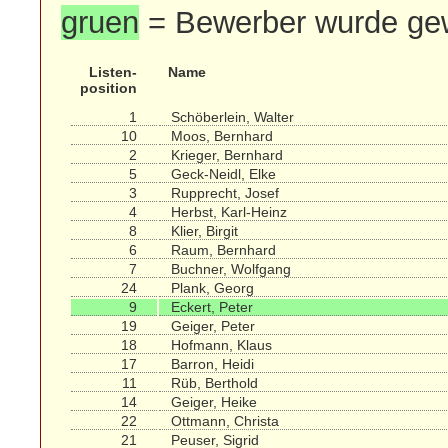
gruen
= Bewerber wurde ge
Listen-
Name
position
1
Schöberlein, Walter
10
Moos, Bernhard
2
Krieger, Bernhard
5
Geck-Neidl, Elke
3
Rupprecht, Josef
4
Herbst, Karl-Heinz
8
Klier, Birgit
6
Raum, Bernhard
7
Buchner, Wolfgang
24
Plank, Georg
9
Eckert, Peter
19
Geiger, Peter
18
Hofmann, Klaus
17
Barron, Heidi
11
Rüb, Berthold
14
Geiger, Heike
22
Ottmann, Christa
21
Peuser, Sigrid