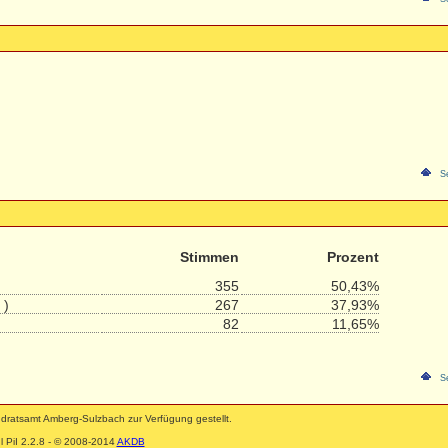
S
Stimmen
Prozent
355
50,43%
 )
267
37,93%
82
11,65%
S
ratsamt Amberg-Sulzbach zur Verfügung gestellt.
 PiI 2.2.8 - © 2008-2014
AKDB