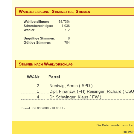
Wahlbeteiligung, Stimmzettel, Stimmen
Wahlbeteiligung:
68,73%
Stimmberechtigte:
1.036
Wähler:
712
Ungültige Stimmen:
8
Gültige Stimmen:
704
Stimmen nach Wahlvorschlag
WV-Nr
Partei
2
Nentwig, Armin ( SPD )
1
Dipl. Finanzw. (FH) Reisinger, Richard ( CSU
4
Dr. Schwinger, Klaus ( FW )
Stand: 06.03.2008 - 10:03 Uhr
Die Daten wurden vom Land
OK.Wahl