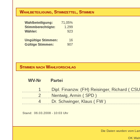
Wahlbeteiligung, Stimmzettel, Stimmen
Wahlbeteiligung:
71,05%
Stimmberechtigte:
1.299
Wähler:
923
Ungültige Stimmen:
16
Gültige Stimmen:
907
Stimmen nach Wahlvorschlag
WV-Nr
Partei
1
Dipl. Finanzw. (FH) Reisinger, Richard ( CSU
2
Nentwig, Armin ( SPD )
4
Dr. Schwinger, Klaus ( FW )
Stand: 06.03.2008 - 10:03 Uhr
Die Daten wurden vom Land
OK.Wahl