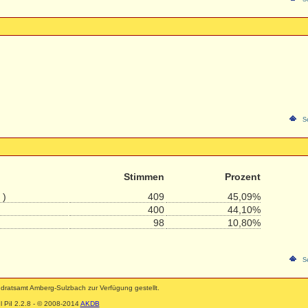
S
Stimmen
Prozent
 )
409
45,09%
400
44,10%
98
10,80%
S
ratsamt Amberg-Sulzbach zur Verfügung gestellt.
 PiI 2.2.8 - © 2008-2014
AKDB