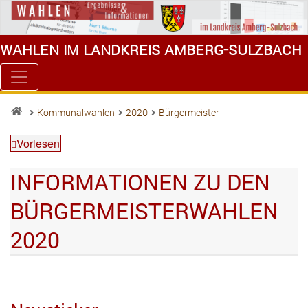
Wahlen im Landkreis Amberg-Sulzbach
Kommunalwahlen
2020
Bürgermeister
Rieden
Vorlesen
Stand:
15.03.2020 - 20:32 Uhr
INFORMATIONEN ZU DEN
Geitner Erwin (CSU)
BÜRGERMEISTERWAHLEN
77.55 %
%
2020
1102 Stimmen
Schnabel Gerhard (SPD)
22.45 %
319 Stimmen
mehr Infos