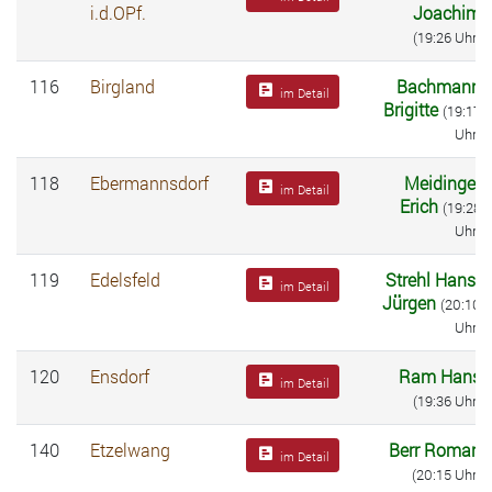
i.d.OPf.
Joachim
(19:26 Uhr)
116
Birgland
Bachmann
im Detail
Brigitte
(19:17
Uhr)
118
Ebermannsdorf
Meidinger
im Detail
Erich
(19:28
Uhr)
119
Edelsfeld
Strehl Hans-
im Detail
Jürgen
(20:10
Uhr)
120
Ensdorf
Ram Hans
im Detail
(19:36 Uhr)
140
Etzelwang
Berr Roman
im Detail
(20:15 Uhr)