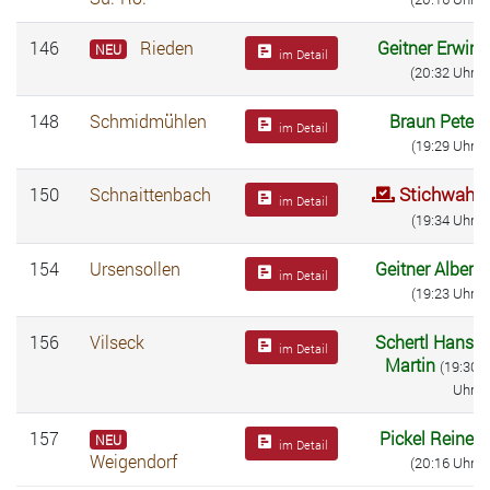
146
Rieden
Geitner Erwin
NEU
im Detail
(20:32 Uhr)
148
Schmidmühlen
Braun Peter
im Detail
(19:29 Uhr)
Stichwahl
150
Schnaittenbach
im Detail
(19:34 Uhr)
154
Ursensollen
Geitner Albert
im Detail
(19:23 Uhr)
156
Vilseck
Schertl Hans-
im Detail
Martin
(19:30
Uhr)
157
Pickel Reiner
NEU
im Detail
Weigendorf
(20:16 Uhr)