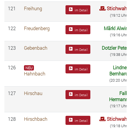
Stichwahl
121
Freihung
im Detail
(19:12 Uhr)
122
Freudenberg
Märkl Alwin
im Detail
(19:16 Uhr)
123
Gebenbach
Dotzler Peter
im Detail
(19:38 Uhr)
126
Lindner
NEU
im Detail
Hahnbach
Bernhard
(20:20 Uhr)
127
Hirschau
Falk
im Detail
Hermann
(19:17 Uhr)
Stichwahl
128
Hirschbach
im Detail
(19:18 Uhr)