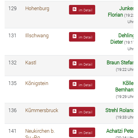
129
Hohenburg
Junkes
im Detail
Florian
(19:23
Uhr)
131
Illschwang
Dehling
im Detail
Dieter
(19:17
Uhr)
132
Kastl
Braun Stefan
im Detail
(19:22 Uhr)
135
Königstein
Köller
im Detail
Bernhard
(19:29 Uhr)
136
Kümmersbruck
Strehl Roland
im Detail
(19:33 Uhr)
141
Neukirchen b.
Achatzi Peter
im Detail
Su.-Ro.
(20:16 Uhr)