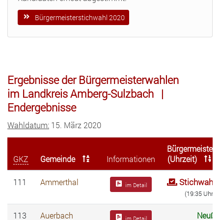
Bürgermeisterstichwahl 2020
Ergebnisse der Bürgermeisterwahlen
im Landkreis Amberg-Sulzbach |
Endergebnisse
Wahldatum:
15. März 2020
Bürgermeister
GKZ
Gemeinde
Informationen
(Uhrzeit)
Stichwahl
111
Ammerthal
im Detail
(19:35 Uhr)
113
Auerbach
Neuß
im Detail